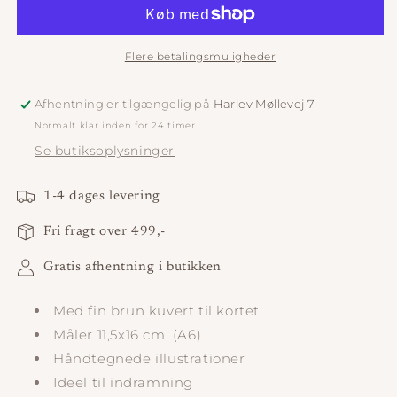
my
my
Gin
Gin
Kort
Kort
Flere betalingsmuligheder
Afhentning er tilgængelig på
Harlev Møllevej 7
Normalt klar inden for 24 timer
Se butiksoplysninger
1-4 dages levering
Fri fragt over 499,-
Gratis afhentning i butikken
Med fin brun kuvert til kortet
Måler 11,5x16 cm. (A6)
Håndtegnede illustrationer
Ideel til indramning