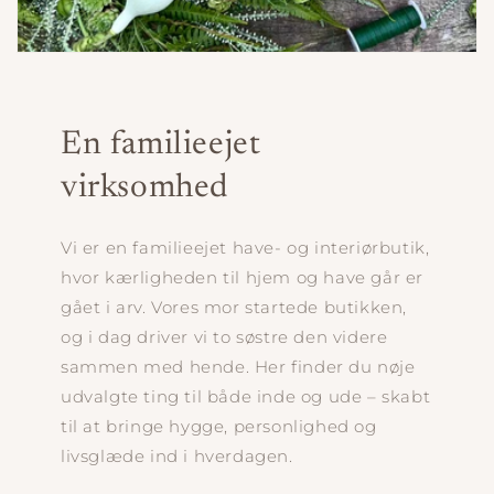
En familieejet
virksomhed
Vi er en familieejet have- og interiørbutik,
hvor kærligheden til hjem og have går er
gået i arv. Vores mor startede butikken,
og i dag driver vi to søstre den videre
sammen med hende. Her finder du nøje
udvalgte ting til både inde og ude – skabt
til at bringe hygge, personlighed og
livsglæde ind i hverdagen.