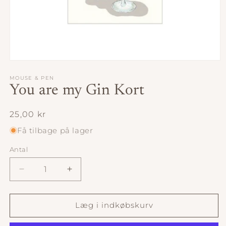
Åbn
mediet
1
MOUSE & PEN
i
You are my Gin Kort
modus
Normalpris
25,00 kr
Få tilbage på lager
Antal
Antal
Reducer
Øg
antallet
antallet
for
for
You
You
Læg i indkøbskurv
are
are