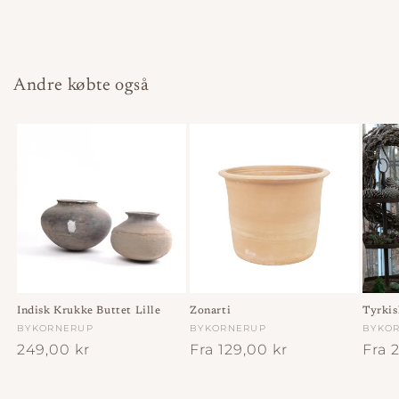
Andre købte også
Indisk Krukke Buttet Lille
Zonarti
Tyrkis
Forhandler:
BYKORNERUP
Forhandler:
BYKORNERUP
Forha
BYKO
Normalpris
249,00 kr
Normalpris
Fra 129,00 kr
Norm
Fra 