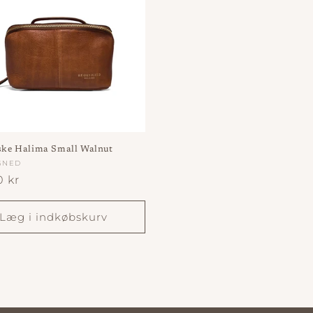
aske Halima Small Walnut
dler:
GNED
lpris
0 kr
Læg i indkøbskurv