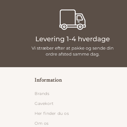
Information
Brands
Gavekort
Her finder du os
Om os