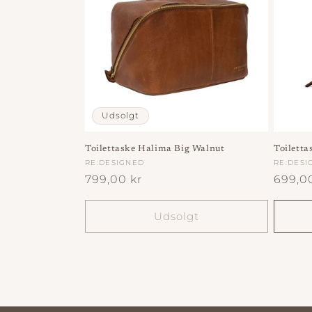
k
t
i
Udsolgt
o
Toilettaske Halima Big Walnut
Toilett
Forhandler:
RE:DESIGNED
Forhan
RE:DESI
n
Normalpris
799,00 kr
Norma
699,0
:
Udsolgt