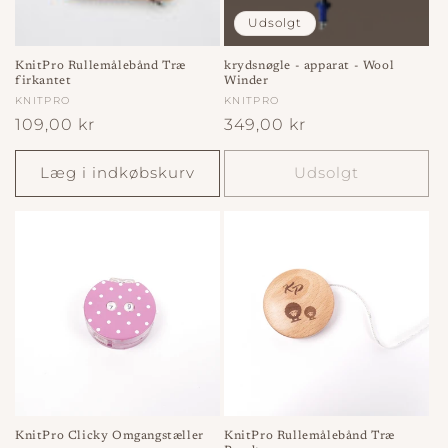
o
Udsolgt
n
KnitPro Rullemålebånd Træ
krydsnøgle - apparat - Wool
firkantet
Winder
:
Forhandler:
KNITPRO
Forhandler:
KNITPRO
Normalpris
109,00 kr
Normalpris
349,00 kr
Læg i indkøbskurv
Udsolgt
KnitPro Clicky Omgangstæller
KnitPro Rullemålebånd Træ