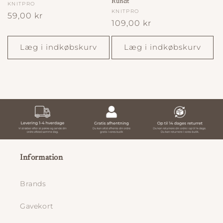
Rundt
Forhandler:
KNITPRO
Forhandler:
KNITPRO
Normalpris
59,00 kr
Normalpris
109,00 kr
Læg i indkøbskurv
Læg i indkøbskurv
Information
Brands
Gavekort