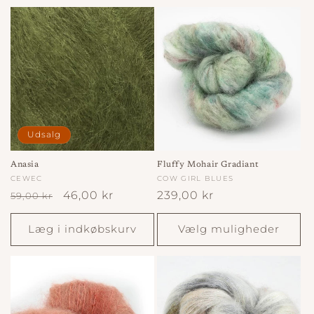
Udsalg
Anasia
Fluffy Mohair Gradiant
Forhandler:
CEWEC
Forhandler:
COW GIRL BLUES
Normalpris
Udsalgspris
46,00 kr
Normalpris
239,00 kr
59,00 kr
Læg i indkøbskurv
Vælg muligheder