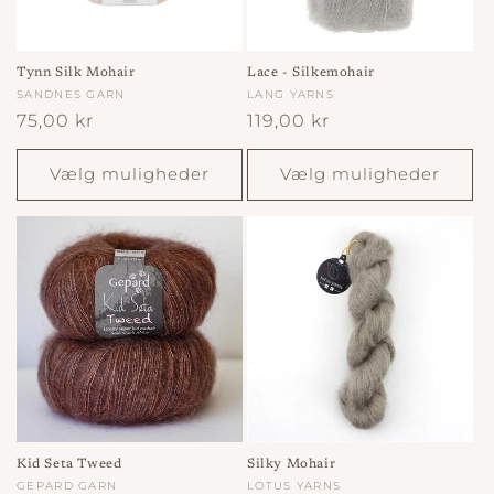
o
n
Tynn Silk Mohair
Lace - Silkemohair
Forhandler:
SANDNES GARN
Forhandler:
LANG YARNS
:
Normalpris
75,00 kr
Normalpris
119,00 kr
Vælg muligheder
Vælg muligheder
Kid Seta Tweed
Silky Mohair
Forhandler:
GEPARD GARN
Forhandler:
LOTUS YARNS