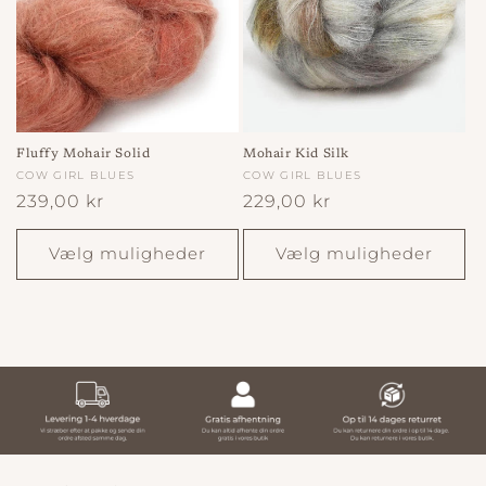
Fluffy Mohair Solid
Mohair Kid Silk
Forhandler:
COW GIRL BLUES
Forhandler:
COW GIRL BLUES
Normalpris
239,00 kr
Normalpris
229,00 kr
Vælg muligheder
Vælg muligheder