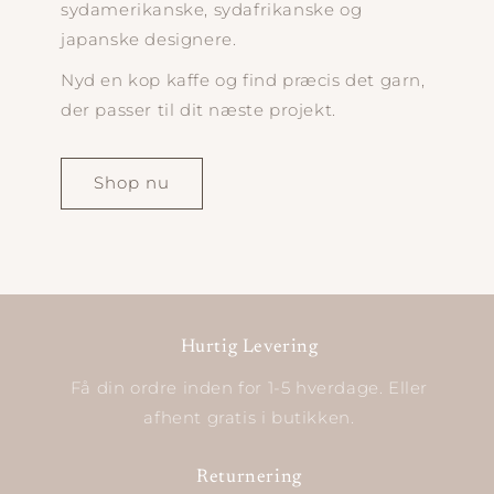
sydamerikanske, sydafrikanske og
japanske designere.
Nyd en kop kaffe og find præcis det garn,
der passer til dit næste projekt.
Shop nu
Hurtig Levering
Få din ordre inden for 1-5 hverdage. Eller
afhent gratis i butikken.
Returnering