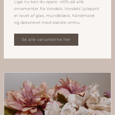
Lige nu kan du spare -40% på alle
ornamenter fra Vondels. Vondels' julepynt
er lavet af glas, mundblæst, håndmalet
og dekoreret med største omhu.
Se alle varianterne her