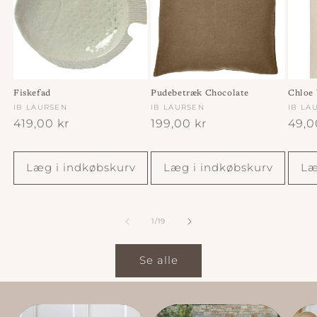
Fiskefad
Pudebetræk Chocolate
Chloe 
Forhandler:
IB LAURSEN
Forhandler:
IB LAURSEN
Forha
IB LA
Normalpris
419,00 kr
Normalpris
199,00 kr
Norm
49,0
Læg i indkøbskurv
Læg i indkøbskurv
Læ
af
1
/
19
Se alle