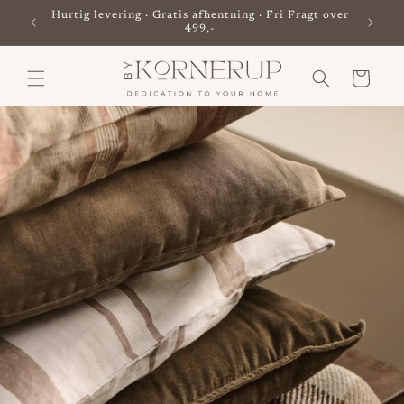
Gå til
Hurtig levering · Gratis afhentning · Fri Fragt over
Besø
indhold
499,-
Indkøbskurv