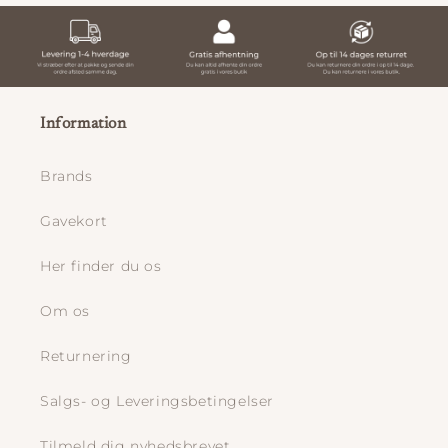
Information
Brands
Gavekort
Her finder du os
Om os
Returnering
Salgs- og Leveringsbetingelser
Tilmeld dig nyhedsbrevet