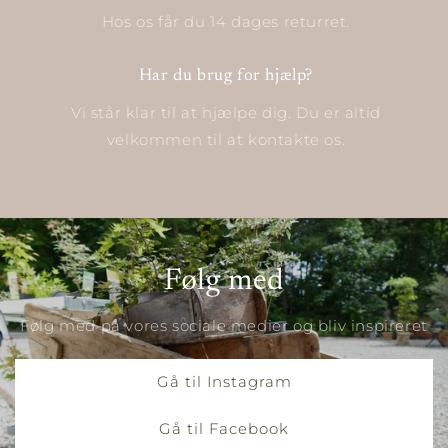
Hos os får du 14 dages returret.
Har du brug for hjælp?
Vi står klar til at hjælpe dig. Du er altid
velkommen til at kontakte os.
Følg med
Følg med på vores sociale medier og bliv inspireret
Gå til Instagram
Gå til Facebook