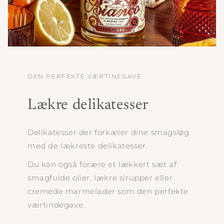
DEN PERFEKTE VÆRTINEGAVE
Lækre delikatesser
Delikatesser der forkæler dine smagsløg
med de lækreste delikatesser.
Du kan også forære et lækkert sæt af
smagfulde olier, lækre sirupper eller
cremede marmelader som den perfekte
værtindegave.