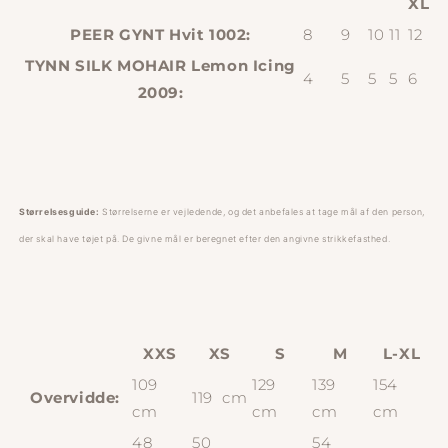
XL
PEER GYNT Hvit 1002:
8
9
10
11
12
TYNN SILK MOHAIR Lemon Icing
4
5
5
5
6
2009:
Størrelsesguide:
Størrelserne er vejledende, og det anbefales at tage mål af den person,
der skal have tøjet på. De givne mål er beregnet efter den angivne strikkefasthed.
XXS
XS
S
M
L-XL
109
129
139
154
Overvidde:
119 cm
cm
cm
cm
cm
48
50
54