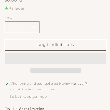
Normalpris
30,00 kr
På lager
Antal
Antal
Reducer
Øg
antallet
antallet
for
for
Wendy
Wendy
Læg i indkøbskurv
Sweater
Sweater
Chunky
Chunky
Edition
Edition
(Norsk)
(Norsk)
-
-
Strikkeopskrift
Strikkeopskrift
Afhentning er tilgængelig på
Harlev Møllevej 7
Normalt klar inden for 24 timer
Se butiksoplysninger
1-4 dages levering