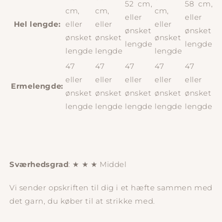
52 cm,
58 cm,
cm,
cm,
cm,
eller
eller
Hel lengde:
eller
eller
eller
ønsket
ønsket
ønsket
ønsket
ønsket
lengde
lengde
lengde
lengde
lengde
47
47
47
47
47
eller
eller
eller
eller
eller
Ermelengde:
ønsket
ønsket
ønsket
ønsket
ønsket
lengde
lengde
lengde
lengde
lengde
Sværhedsgrad
: ★
★
★ Middel
Vi sender opskriften til dig i et hæfte sammen med
det garn, du køber til at strikke med.