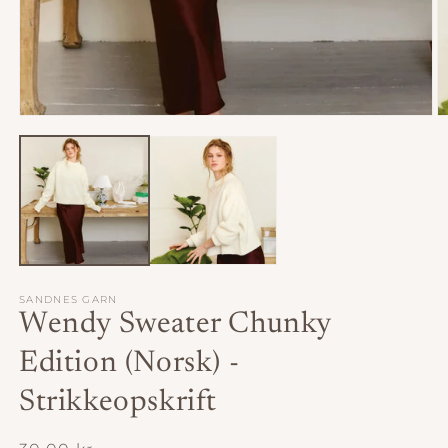
Åbn
Å
mediet
m
1
2
i
i
modus
m
SANDNES GARN
Wendy Sweater Chunky
Edition (Norsk) -
Strikkeopskrift