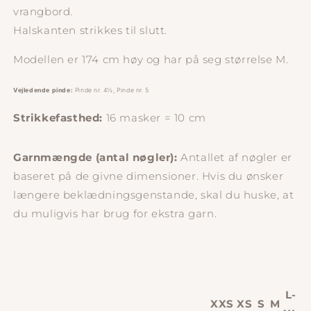
vrangbord.
Halskanten strikkes til slutt.
Modellen er 174 cm høy og har på seg størrelse M.
Vejledende pinde:
Pinde nr. 4½, Pinde nr. 5
Strikkefasthed:
16
masker = 10 cm
Garnmængde (antal nøgler):
Antallet af nøgler er
baseret på de givne dimensioner. Hvis du ønsker
længere beklædningsgenstande, skal du huske, at
du muligvis har brug for ekstra garn.
L-
XXS
XS
S
M