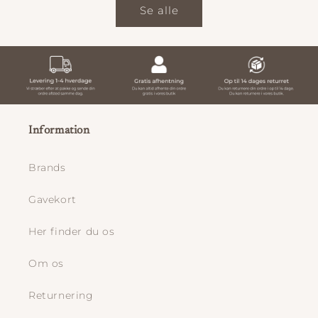
Se alle
Information
Brands
Gavekort
Her finder du os
Om os
Returnering