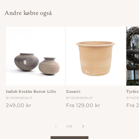
Andre købte også
Indisk Krukke Buttet Lille
Zonarti
Tyrkis
Forhandler:
BYKORNERUP
Forhandler:
BYKORNERUP
Forha
BYKO
Normalpris
249,00 kr
Normalpris
Fra 129,00 kr
Norm
Fra 
af
1
/
15