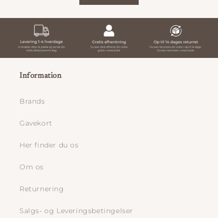
Information
Brands
Gavekort
Her finder du os
Om os
Returnering
Salgs- og Leveringsbetingelser