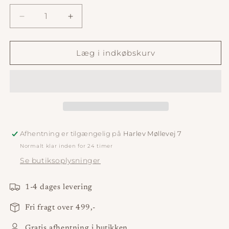
Reducer
Øg
antallet
antallet
for
for
Vægdekoration
Vægdekoration
Læg i indkøbskurv
Aunik
Aunik
2
2
Afhentning er tilgængelig på
Harlev Møllevej 7
Normalt klar inden for 24 timer
Se butiksoplysninger
1-4 dages levering
Fri fragt over 499,-
Gratis afhentning i butikken