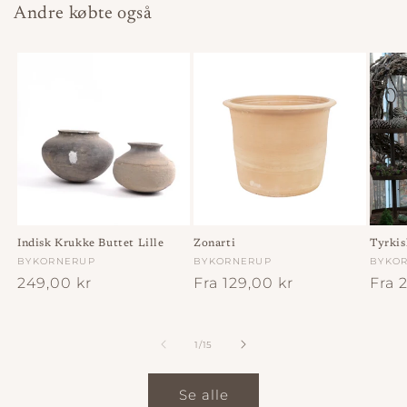
Andre købte også
Indisk Krukke Buttet Lille
Zonarti
Tyrkis
Forhandler:
BYKORNERUP
Forhandler:
BYKORNERUP
Forha
BYKO
Normalpris
249,00 kr
Normalpris
Fra 129,00 kr
Norm
Fra 
af
1
/
15
Se alle