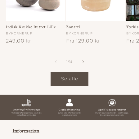
Indisk Krukke Buttet Lille
Zonarti
Tyrkis
Forhandler:
BYKORNERUP
Forhandler:
BYKORNERUP
Forha
BYKO
Normalpris
249,00 kr
Normalpris
Fra 129,00 kr
Norm
Fra 
af
1
/
15
Se alle
Information