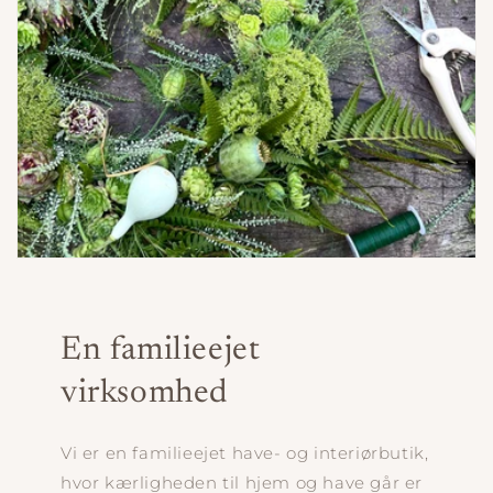
En familieejet
virksomhed
Vi er en familieejet have- og interiørbutik,
hvor kærligheden til hjem og have går er