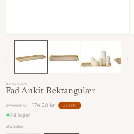
Åbn
Å
mediet
m
1
2
i
i
modus
m
BUNGALOW
Fad Ankit Rektangulær
Normalpris
Udsalgspris
174,50 kr
349,00 kr
Udsalg
På lager
Størrelse