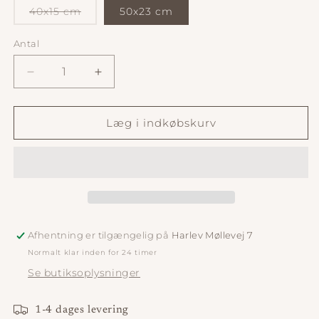
Varianten
40x15 cm
50x23 cm
er
udsolgt
eller
Antal
Antal
utilgængelig
Reducer
Øg
antallet
antallet
for
for
Fad
Fad
Læg i indkøbskurv
Ankit
Ankit
Rektangulær
Rektangulær
Afhentning er tilgængelig på
Harlev Møllevej 7
Normalt klar inden for 24 timer
Se butiksoplysninger
1-4 dages levering