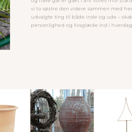
og have går er gået i arv. Vores mor star
vi to søstre den videre sammen med hen
udvalgte ting til både inde og ude – skab
personlighed og livsglæde ind i hverda