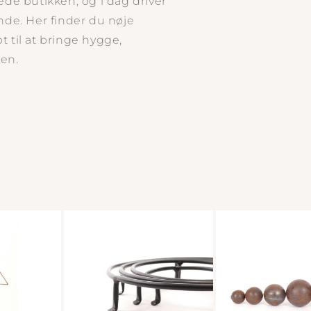
tede butikken, og i dag driver
de. Her finder du nøje
t til at bringe hygge,
gen.