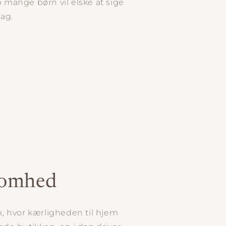
mange børn vil elske at sige
sag.
ksomhed
ik, hvor kærligheden til hjem