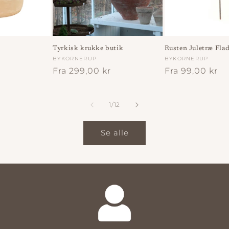
Tyrkisk krukke butik
Rusten Juletræ Flad
Forhandler:
BYKORNERUP
Forhandler:
BYKORNERUP
Normalpris
Fra 299,00 kr
Normalpris
Fra 99,00 kr
af
1
/
12
Se alle