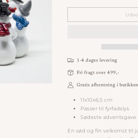
antallet
antallet
for
for
Snemandsring
Snemandsrin
Udso
Harvesttime
Harvesttime
1-4 dages levering
Fri fragt over 499,-
Gratis afhentning i butikke
11x10x6,5 cm
Passer til fyrfadslys
Sødeste adventsgave
En sød og fin velkomst til 