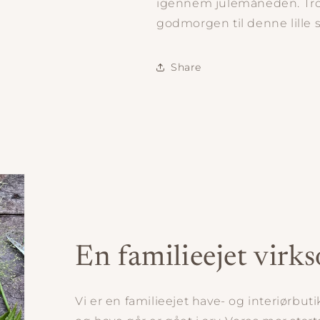
igennem julemåneden. Tro 
godmorgen til denne lille 
Share
En familieejet vir
Vi er en familieejet have- og interiørbut