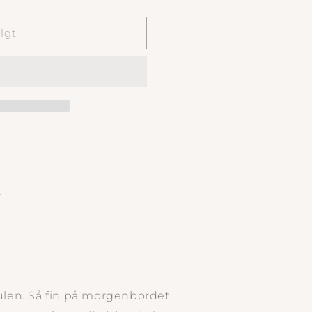
g
lgt
n
julen. Så fin på morgenbordet