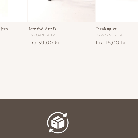
jern
Jernfod Aunik
Jernkugler
Forhandler:
BYKORNERUP
Forhandler:
BYKORNERUP
Normalpris
Fra 39,00 kr
Normalpris
Fra 15,00 kr