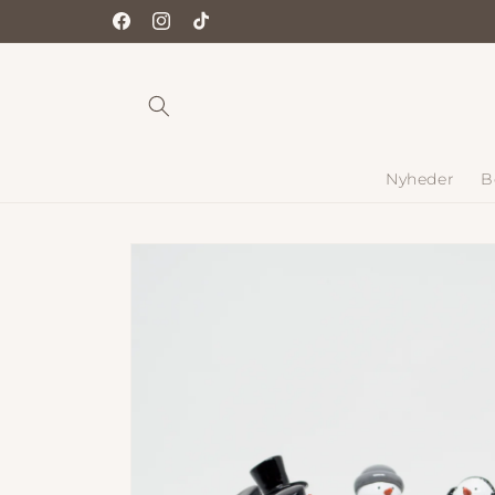
Gå til
Facebook
Instagram
TikTok
indhold
Nyheder
B
Gå til
produktoplysninger