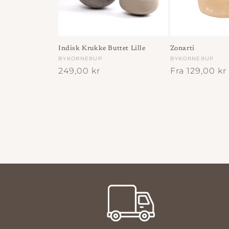
Indisk Krukke Buttet Lille
Zonarti
Forhandler:
BYKORNERUP
Forhandler:
BYKORNERUP
Normalpris
249,00 kr
Normalpris
Fra 129,00 kr