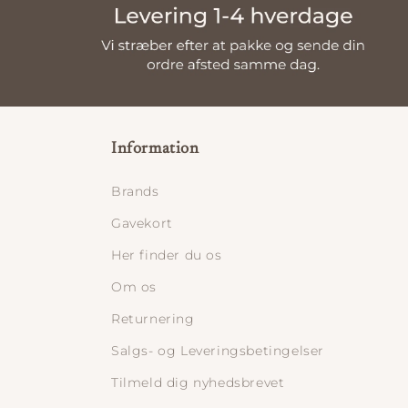
Information
Brands
Gavekort
Her finder du os
Om os
Returnering
Salgs- og Leveringsbetingelser
Tilmeld dig nyhedsbrevet