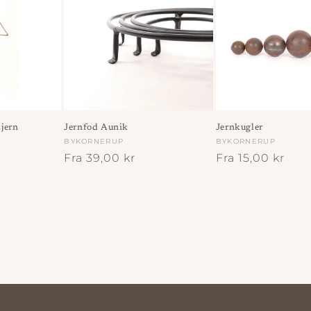
jern
Jernfod Aunik
Jernkugler
Forhandler:
BYKORNERUP
Forhandler:
BYKORNERUP
Normalpris
Fra 39,00 kr
Normalpris
Fra 15,00 kr