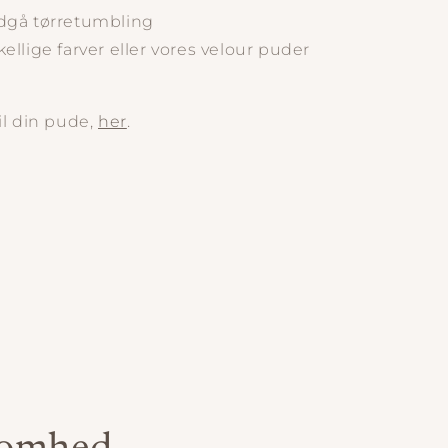
ndgå tørretumbling
ellige farver eller vores velour puder
il din pude,
her
.