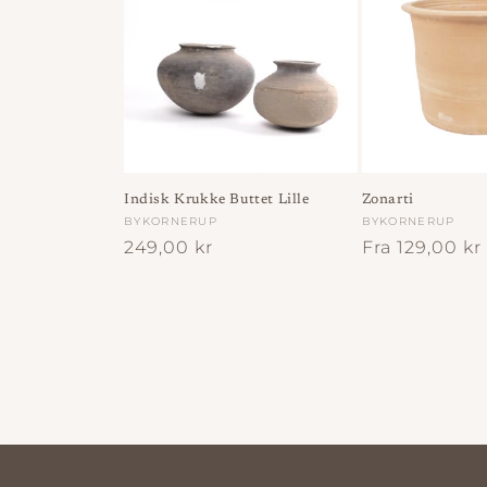
Indisk Krukke Buttet Lille
Zonarti
Forhandler:
BYKORNERUP
Forhandler:
BYKORNERUP
Normalpris
249,00 kr
Normalpris
Fra 129,00 kr