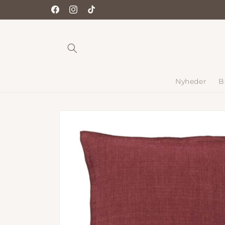
Gå til
Facebook
Instagram
TikTok
indhold
Nyheder
B
Gå til
produktoplysninger