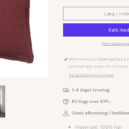
antallet
antallet
for
for
Pudebetræk
Pudebetræk
Læg i ind
Linen
Linen
Wine
Wine
Flere betalin
Afhentning er tilgængelig på
H
Normalt klar inden for 24 timer
Se butiksoplysninger
1-4 dages levering
Fri fragt over 499,-
Gratis afhentning i butikke
Materiale: 100% hør