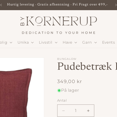
Hurtig levering · Gratis afhentning · Fri Fragt over 499,-
olig
Unika
Livsstil
Have
Garn
Events
BUNGALOW
Pudebetræk 
Normalpris
349,00 kr
På lager
Antal
Antal
Reducer
Øg