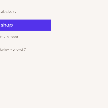
købskurv
gsmuligheder
arlev Møllevej 7
n