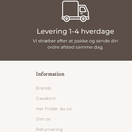
Information
Brands
Gavekort
Her finder du os
Om os
Returnering