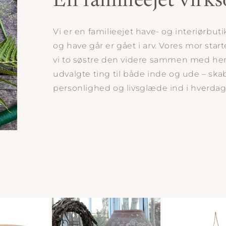
En familieejet vir
Vi er en familieejet have- og interiørbut
og have går er gået i arv. Vores mor star
vi to søstre den videre sammen med hen
udvalgte ting til både inde og ude – skab
personlighed og livsglæde ind i hverda