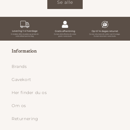
Se alle
Information
Brands
Gavekort
Her finder du os
Om os
Returnering