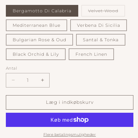
Variant
Bergamotto Di Calabria
Velvet Wood
er
udsolgt
eller
Mediterranean Blue
Verbena Di Sicilia
utilgæn
Bulgarian Rose & Oud
Santal & Tonka
Black Orchid & Lily
French Linen
Antal
Antal
Reducer
Øg
antallet
antallet
for
for
Premium
Premium
Læg i indkøbskurv
Candle
Candle
230g.
230g.
Duftlys
Duftlys
Flere betalingsmuligheder