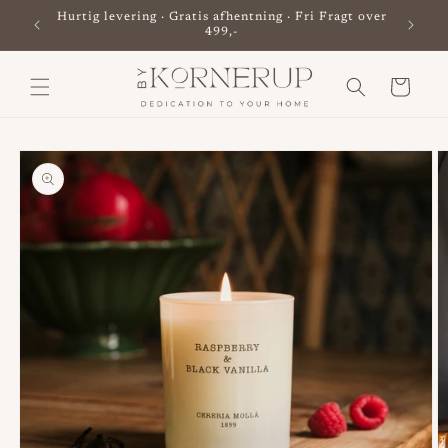
Gå til
Hurtig levering · Gratis afhentning · Fri Fragt over
Besø
indhold
499,-
Indkøbskurv
til
oduktoplysninger