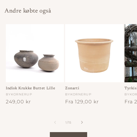
Andre købte også
Indisk Krukke Buttet Lille
Zonarti
Tyrkis
Forhandler:
BYKORNERUP
Forhandler:
BYKORNERUP
Forha
BYKO
Normalpris
249,00 kr
Normalpris
Fra 129,00 kr
Norm
Fra 
af
1
/
15