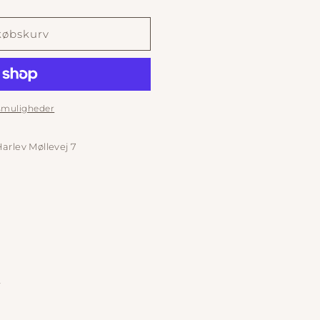
købskurv
gsmuligheder
arlev Møllevej 7
n