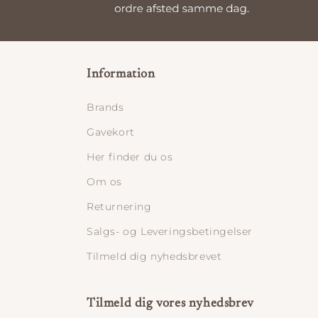
Information
Brands
Gavekort
Her finder du os
Om os
Returnering
Salgs- og Leveringsbetingelser
Tilmeld dig nyhedsbrevet
Tilmeld dig vores nyhedsbrev