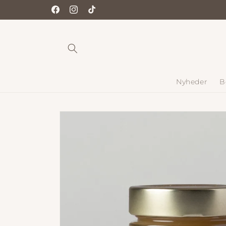
Gå til
Facebook
Instagram
TikTok
indhold
Nyheder
B
Gå til
produktoplysninger