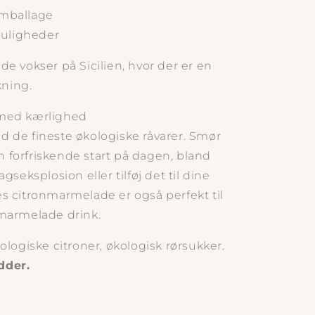
emballage
uligheder
e vokser på Sicilien, hvor der er en
kning.
 med kærlighed
 de fineste økologiske råvarer. Smør
en forfriskende start på dagen, bland
gseksplosion eller tilføj det til dine
s citronmarmelade er også perfekt til
 marmelade drink.
kologiske citroner, økologisk rørsukker
.
dder.