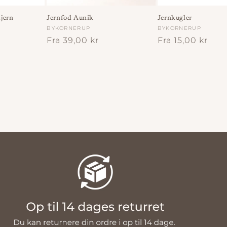
jern
Jernfod Aunik
Jernkugler
Forhandler:
BYKORNERUP
Forhandler:
BYKORNERUP
Normalpris
Fra 39,00 kr
Normalpris
Fra 15,00 kr