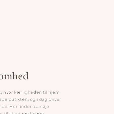
ksomhed
ik, hvor kærligheden til hjem
tede butikken, og i dag driver
de. Her finder du nøje
t til at bringe hygge,