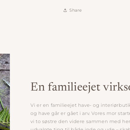
Share
En familieejet vir
Vi er en familieejet have- og interiørbut
og have går er gået i arv. Vores mor star
vi to søstre den videre sammen med hen
udvalgte ting til både inde og ude – skab