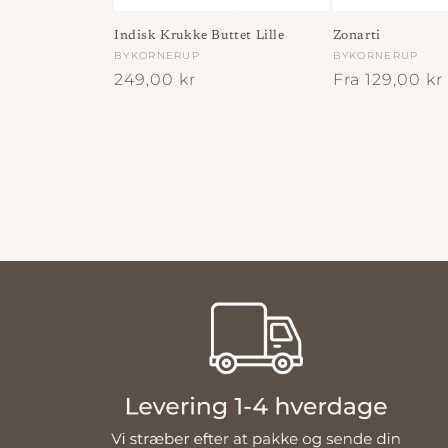
Indisk Krukke Buttet Lille
Zonarti
Forhandler:
BYKORNERUP
Forhandler:
BYKORNERUP
Normalpris
249,00 kr
Normalpris
Fra 129,00 kr