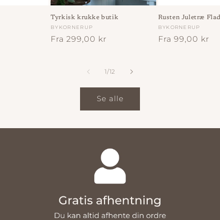
Tyrkisk krukke butik
Rusten Juletræ Flad
Forhandler:
BYKORNERUP
Forhandler:
BYKORNERUP
Normalpris
Fra 299,00 kr
Normalpris
Fra 99,00 kr
af
1
/
12
Se alle