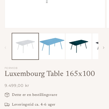
Åbn
Å
mediet
m
1
2
i
i
modus
m
FERMOB
Luxembourg Table 165x100
Normalpris
9.499,00 kr
Dette er en bestillingsvare
Leveringstid ca. 4-6 uger