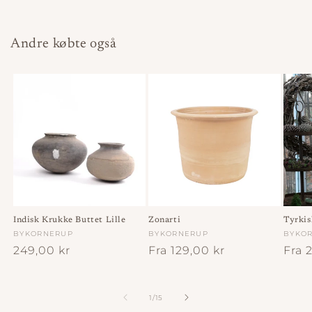
Andre købte også
Indisk Krukke Buttet Lille
Zonarti
Tyrkis
Forhandler:
BYKORNERUP
Forhandler:
BYKORNERUP
Forha
BYKO
Normalpris
249,00 kr
Normalpris
Fra 129,00 kr
Norm
Fra 
af
1
/
15