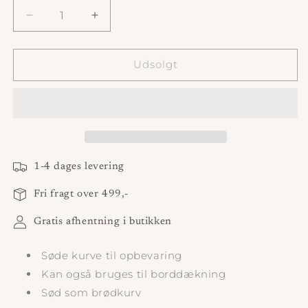
Reducer
Øg
antallet
antallet
for
for
Kurv
Kurv
Udsolgt
Twirl
Twirl
Nature
Nature
1-4 dages levering
Fri fragt over 499,-
Gratis afhentning i butikken
Søde kurve til opbevaring
Kan også bruges til borddækning
Sød som brødkurv