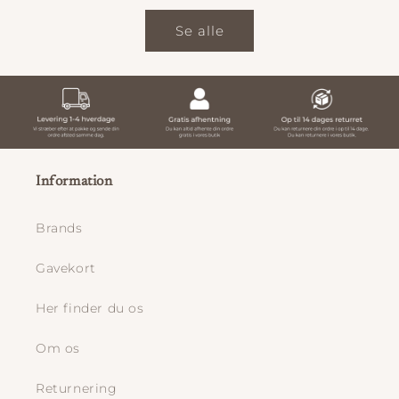
Se alle
Information
Brands
Gavekort
Her finder du os
Om os
Returnering