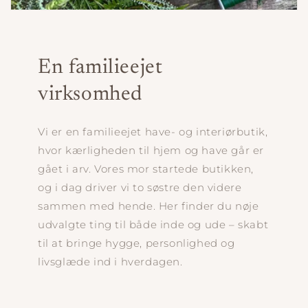
En familieejet
virksomhed
Vi er en familieejet have- og interiørbutik,
hvor kærligheden til hjem og have går er
gået i arv. Vores mor startede butikken,
og i dag driver vi to søstre den videre
sammen med hende. Her finder du nøje
udvalgte ting til både inde og ude – skabt
til at bringe hygge, personlighed og
livsglæde ind i hverdagen.