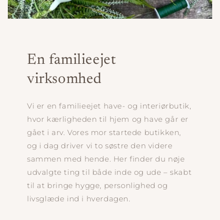
En familieejet
virksomhed
Vi er en familieejet have- og interiørbutik,
hvor kærligheden til hjem og have går er
gået i arv. Vores mor startede butikken,
og i dag driver vi to søstre den videre
sammen med hende. Her finder du nøje
udvalgte ting til både inde og ude – skabt
til at bringe hygge, personlighed og
livsglæde ind i hverdagen.