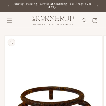
Gå til
Hurtig levering · Gratis afhentning · Fri Fragt over
Besø
indhold
499,-
Indkøbskurv
til
oduktoplysninger