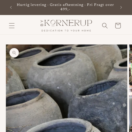
Gå til
Hurtig levering · Gratis afhentning · Fri Fragt over
Besø
indhold
499,-
Indkøbskurv
til
oduktoplysninger