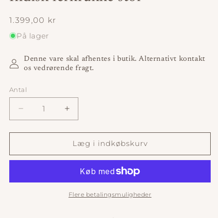
Normalpris
1.399,00 kr
På lager
Denne vare skal afhentes i butik. Alternativt kontakt
os vedrørende fragt.
Antal
Antal
Reducer
Øg
antallet
antallet
for
for
Indisk
Indisk
Læg i indkøbskurv
lerkrukke
lerkrukke
stor
stor
Flere betalingsmuligheder