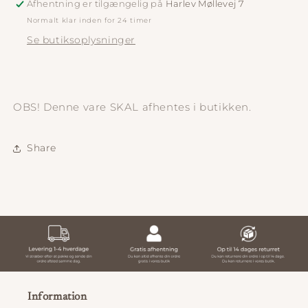
Afhentning er tilgængelig på
Harlev Møllevej 7
Normalt klar inden for 24 timer
Se butiksoplysninger
OBS! Denne vare SKAL afhentes i butikken.
Share
Information