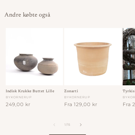
Andre købte også
Indisk Krukke Buttet Lille
Zonarti
Tyrkis
Forhandler:
BYKORNERUP
Forhandler:
BYKORNERUP
Forha
BYKO
Normalpris
249,00 kr
Normalpris
Fra 129,00 kr
Norm
Fra 
af
1
/
15