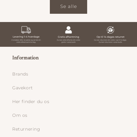
Se alle
Information
Brands
Gavekort
Her finder du os
Om os
Returnering