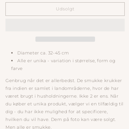
for
for
Indisk
Indisk
Udsolgt
Krukke
Krukke
Buttet
Buttet
Stor
Stor
Diameter ca. 32-45 cm
Alle er unika - variation i størrelse, form og
farve
Genbrug når det er allerbedst. De smukke krukker
fra indien er samlet i landområderne, hvor de har
været brugt i husholdningerne. Ikke 2 er ens. Når
du køber et unika produkt, vælger vi en tilfældig til
dig - du har ikke mulighed for at specificere,
hvilken du vil have. Dem på foto kan være solgt.
Men alle er smukke.