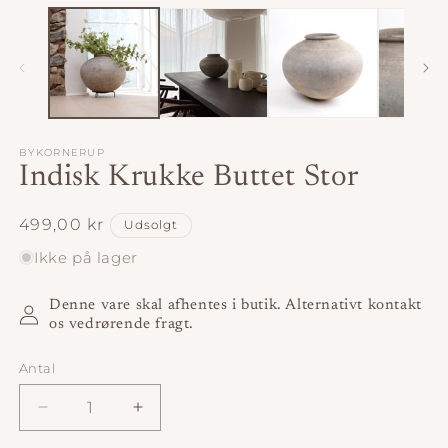
m
2
i
m
BYKORNERUP
Indisk Krukke Buttet Stor
Normalpris
499,00 kr
Udsolgt
Ikke på lager
Denne vare skal afhentes i butik. Alternativt kontakt
os vedrørende fragt.
Antal
Antal
Reducer
Øg
antallet
antallet