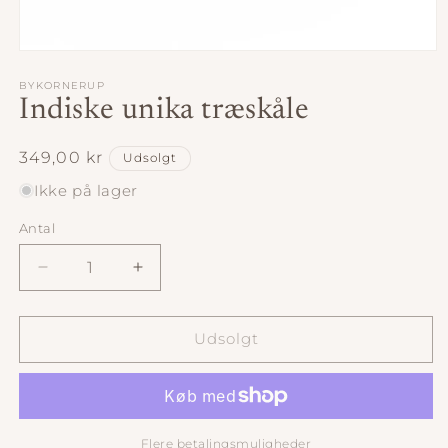
Åbn
mediet
1
BYKORNERUP
i
Indiske unika træskåle
modus
Normalpris
349,00 kr
Udsolgt
Ikke på lager
Antal
Antal
Reducer
Øg
antallet
antallet
for
for
Indiske
Indiske
Udsolgt
unika
unika
træskåle
træskåle
Flere betalingsmuligheder